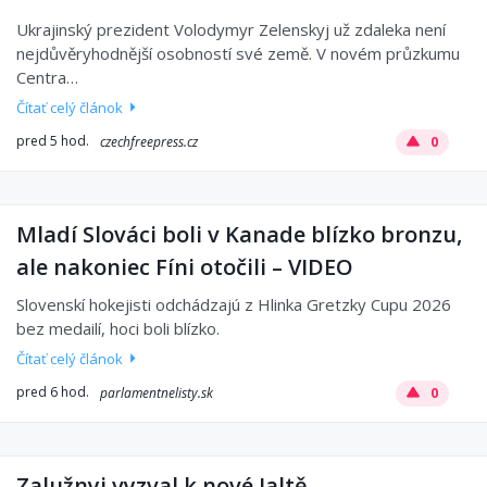
Ukrajinský prezident Volodymyr Zelenskyj už zdaleka není
nejdůvěryhodnější osobností své země. V novém průzkumu
Centra…
Čítať celý článok
pred 5 hod.
czechfreepress.cz
0
Mladí Slováci boli v Kanade blízko bronzu,
ale nakoniec Fíni otočili – VIDEO
Slovenskí hokejisti odchádzajú z Hlinka Gretzky Cupu 2026
bez medailí, hoci boli blízko.
Čítať celý článok
pred 6 hod.
parlamentnelisty.sk
0
Zalužnyj vyzval k nové Jaltě...