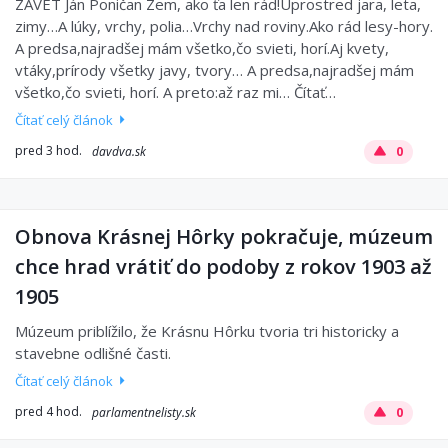
ZÁVET Ján Poničan Zem, ako ťa len rád!Uprostred jara, leta,
zimy…A lúky, vrchy, polia…Vrchy nad roviny.Ako rád lesy-hory.
A predsa,najradšej mám všetko,čo svieti, horí.Aj kvety,
vtáky,prírody všetky javy, tvory… A predsa,najradšej mám
všetko,čo svieti, horí. A preto:až raz mi… Čítať…
Čítať celý článok
pred 3 hod.
davdva.sk
0
Obnova Krásnej Hôrky pokračuje, múzeum
chce hrad vrátiť do podoby z rokov 1903 až
1905
Múzeum priblížilo, že Krásnu Hôrku tvoria tri historicky a
stavebne odlišné časti.
Čítať celý článok
pred 4 hod.
parlamentnelisty.sk
0