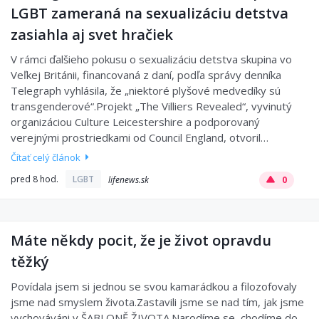
LGBT zameraná na sexualizáciu detstva
zasiahla aj svet hračiek
V rámci ďalšieho pokusu o sexualizáciu detstva skupina vo
Veľkej Británii, financovaná z daní, podľa správy denníka
Telegraph vyhlásila, že „niektoré plyšové medvedíky sú
transgenderové“.Projekt „The Villiers Revealed“, vyvinutý
organizáciou Culture Leicestershire a podporovaný
verejnými prostriedkami od Council England, otvoril…
Čítať celý článok
pred 8 hod.
LGBT
lifenews.sk
0
Máte někdy pocit, že je život opravdu
těžký
Povídala jsem si jednou se svou kamarádkou a filozofovaly
jsme nad smyslem života.Zastavili jsme se nad tím, jak jsme
vychováváni v ŠABLONĚ ŽIVOTA.Narodíme se, chodíme do