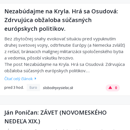
Nezabúdajme na Kryla. Hrá sa Osudová:
Zdrvujúca obžaloba súčasných
európskych politikov.
Bez zbytočnej snahy evokovať situáciu pred vypuknutím
druhej svetovej vojny, odtrhnutie Európy (a Nemecka zvlášť)
z reťazí, brániacich malígnej militarizácii spoločenského bytia
a vedomia, pôsobí vskutku hrozivo.
The post Nezabúdajme na Kryla. Hrá sa Osudová: Zdrvujúca
obžaloba súčasných európskych politikov.…
Čítať celý článok
pred 3 hod.
Euro
slobodnyvysielac.sk
0
Ján Poničan: ZÁVET (NOVOMESKÉHO
NEDEĽA XIX.)