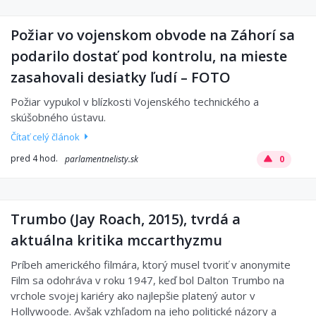
Požiar vo vojenskom obvode na Záhorí sa
podarilo dostať pod kontrolu, na mieste
zasahovali desiatky ľudí – FOTO
Požiar vypukol v blízkosti Vojenského technického a
skúšobného ústavu.
Čítať celý článok
pred 4 hod.
parlamentnelisty.sk
0
Trumbo (Jay Roach, 2015), tvrdá a
aktuálna kritika mccarthyzmu
Príbeh amerického filmára, ktorý musel tvoriť v anonymite
Film sa odohráva v roku 1947, keď bol Dalton Trumbo na
vrchole svojej kariéry ako najlepšie platený autor v
Hollywoode. Avšak vzhľadom na jeho politické názory a