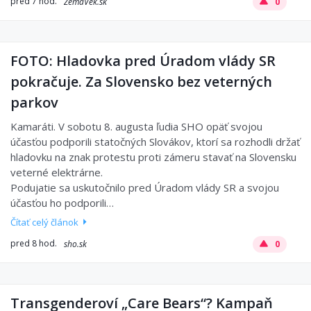
pred 7 hod.
ZemaVek.sk
0
FOTO: Hladovka pred Úradom vlády SR
pokračuje. Za Slovensko bez veterných
parkov
Kamaráti. V sobotu 8. augusta ľudia SHO opäť svojou
účasťou podporili statočných Slovákov, ktorí sa rozhodli držať
hladovku na znak protestu proti zámeru stavať na Slovensku
veterné elektrárne.
Podujatie sa uskutočnilo pred Úradom vlády SR a svojou
účasťou ho podporili…
Čítať celý článok
pred 8 hod.
sho.sk
0
Transgenderoví „Care Bears“? Kampaň