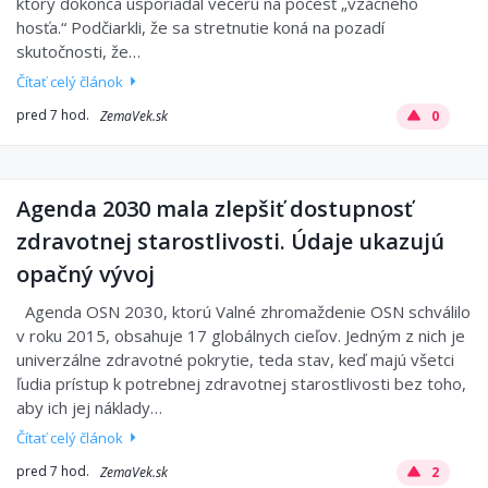
ktorý dokonca usporiadal večeru na počesť „vzácneho
hosťa.“ Podčiarkli, že sa stretnutie koná na pozadí
skutočnosti, že…
Čítať celý článok
pred 7 hod.
ZemaVek.sk
0
Agenda 2030 mala zlepšiť dostupnosť
zdravotnej starostlivosti. Údaje ukazujú
opačný vývoj
Agenda OSN 2030, ktorú Valné zhromaždenie OSN schválilo
v roku 2015, obsahuje 17 globálnych cieľov. Jedným z nich je
univerzálne zdravotné pokrytie, teda stav, keď majú všetci
ľudia prístup k potrebnej zdravotnej starostlivosti bez toho,
aby ich jej náklady…
Čítať celý článok
pred 7 hod.
ZemaVek.sk
2