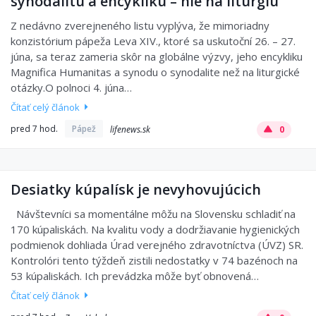
synodalitu a encykliku – nie na liturgiu
Z nedávno zverejneného listu vyplýva, že mimoriadny
konzistórium pápeža Leva XIV., ktoré sa uskutoční 26. – 27.
júna, sa teraz zameria skôr na globálne výzvy, jeho encykliku
Magnifica Humanitas a synodu o synodalite než na liturgické
otázky.O polnoci 4. júna…
Čítať celý článok
pred 7 hod.
Pápež
lifenews.sk
0
Desiatky kúpalísk je nevyhovujúcich
Návštevníci sa momentálne môžu na Slovensku schladiť na
170 kúpaliskách. Na kvalitu vody a dodržiavanie hygienických
podmienok dohliada Úrad verejného zdravotníctva (ÚVZ) SR.
Kontrolóri tento týždeň zistili nedostatky v 74 bazénoch na
53 kúpaliskách. Ich prevádzka môže byť obnovená…
Čítať celý článok