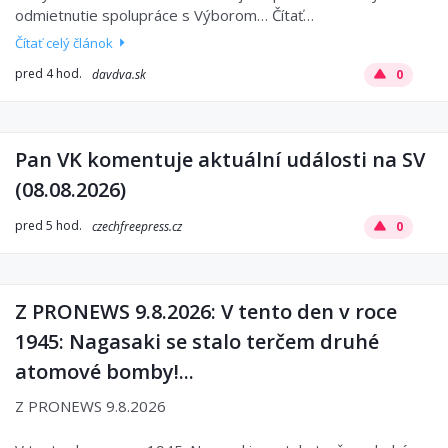
odmietnutie spolupráce s Výborom… Čítať…
Čítať celý článok
pred 4 hod.
davdva.sk
0
Pan VK komentuje aktuální události na SV
(08.08.2026)
pred 5 hod.
czechfreepress.cz
0
Z PRONEWS 9.8.2026: V tento den v roce
1945: Nagasaki se stalo terčem druhé
atomové bomby!...
Z PRONEWS 9.8.2026