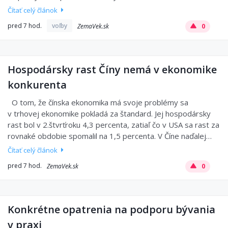
Čítať celý článok
pred 7 hod.
voľby
ZemaVek.sk
0
Hospodársky rast Číny nemá v ekonomike
konkurenta
O tom, že čínska ekonomika má svoje problémy sa
v trhovej ekonomike pokladá za štandard. Jej hospodársky
rast bol v 2.štvrťroku 4,3 percenta, zatiaľ čo v USA sa rast za
rovnaké obdobie spomalil na 1,5 percenta. V Číne naďalej…
Čítať celý článok
pred 7 hod.
ZemaVek.sk
0
Konkrétne opatrenia na podporu bývania
v praxi