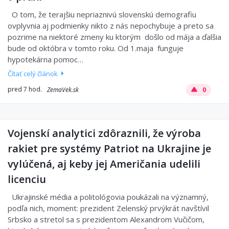
O tom, že terajšiu nepriaznivú slovenskú demografiu
ovplyvnia aj podmienky nikto z nás nepochybuje a preto sa
pozrime na niektoré zmeny ku ktorým došlo od mája a ďalšia
bude od októbra v tomto roku. Od 1.maja funguje
hypotekárna pomoc…
Čítať celý článok
pred 7 hod.
ZemaVek.sk
0
Vojenskí analytici zdôraznili, že výroba
rakiet pre systémy Patriot na Ukrajine je
vylúčená, aj keby jej Američania udelili
licenciu
Ukrajinské média a politológovia poukázali na významný,
podľa nich, moment: prezident Zelenský prvýkrát navštívil
Srbsko a stretol sa s prezidentom Alexandrom Vučičom,