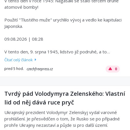
V tento den v roce 1945: Nagasaki se stalo terčem druhé
atomové bomby!
Použití "Tlustého muže" urychlilo vývoj a vedlo ke kapitulaci
Japonska.
09.08.2026 | 08:28
V tento den, 9. srpna 1945, lidstvo již podruhé, a to…
Čítať celý článok
pred 5 hod.
czechfreepress.cz
0
Tvrdý pád Volodymyra Zelenského: Vlastní
lid od něj dává ruce pryč
Ukrajinský prezident Volodymyr Zelenskyj vydal varovné
prohlášení. Je přesvědčen o tom, že Rusko se po případné
prohře Ukrajiny nezastaví a půjde si pro další území.