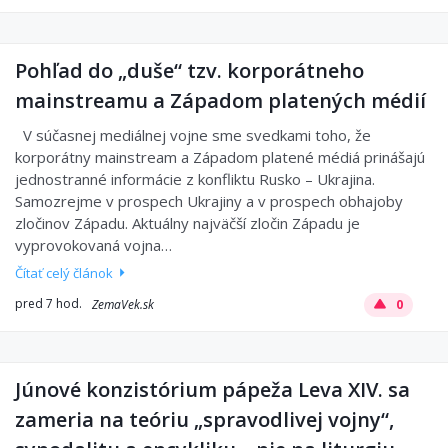
Pohľad do „duše“ tzv. korporátneho
mainstreamu a Západom platených médií
V súčasnej mediálnej vojne sme svedkami toho, že
korporátny mainstream a Západom platené médiá prinášajú
jednostranné informácie z konfliktu Rusko – Ukrajina.
Samozrejme v prospech Ukrajiny a v prospech obhajoby
zločinov Západu. Aktuálny najväčší zločin Západu je
vyprovokovaná vojna…
Čítať celý článok
pred 7 hod.
ZemaVek.sk
0
Júnové konzistórium pápeža Leva XIV. sa
zameria na teóriu „spravodlivej vojny“,