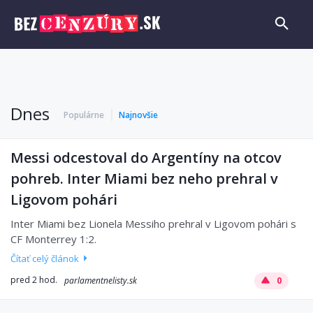
Dnes
Populárne
Najnovšie
Messi odcestoval do Argentíny na otcov
pohreb. Inter Miami bez neho prehral v
Ligovom pohári
Inter Miami bez Lionela Messiho prehral v Ligovom pohári s
CF Monterrey 1:2.
Čítať celý článok
pred 2 hod.
parlamentnelisty.sk
0