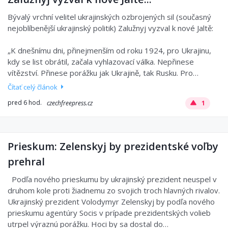
Bývalý vrchní velitel ukrajinských ozbrojených sil (současný
nejoblíbenější ukrajinský politik) Zalužnyj vyzval k nové Jaltě:
„K dnešnímu dni, přinejmenším od roku 1924, pro Ukrajinu,
kdy se list obrátil, začala vyhlazovací válka. Nepřinese
vítězství. Přinese porážku jak Ukrajině, tak Rusku. Pro…
Čítať celý článok
pred 6 hod.
czechfreepress.cz
1
Prieskum: Zelenskyj by prezidentské voľby
prehral
Podľa nového prieskumu by ukrajinský prezident neuspel v
druhom kole proti žiadnemu zo svojich troch hlavných rivalov.
Ukrajinský prezident Volodymyr Zelenskyj by podľa nového
prieskumu agentúry Socis v prípade prezidentských volieb
utrpel výraznú porážku. Hoci by sa dostal do…