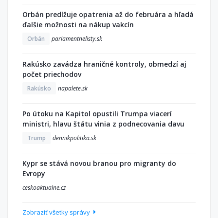
Orbán predlžuje opatrenia až do februára a hľadá
ďalšie možnosti na nákup vakcín
Orbán
parlamentnelisty.sk
Rakúsko zavádza hraničné kontroly, obmedzí aj
počet priechodov
Rakúsko
napalete.sk
Po útoku na Kapitol opustili Trumpa viacerí
ministri, hlavu štátu vinia z podnecovania davu
Trump
dennikpolitika.sk
Kypr se stává novou branou pro migranty do
Evropy
ceskoaktualne.cz
Zobraziť všetky správy