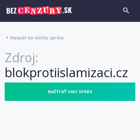
Naspäť na všetky správy
Zdroj:
blokprotiislamizaci.cz
NAČÍTAŤ VIAC SPRÁV