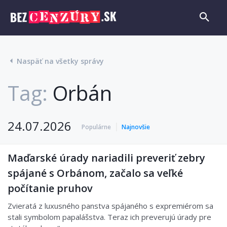
Naspäť na všetky správy
Tag:
Orbán
24.07.2026
Populárne
Najnovšie
Maďarské úrady nariadili preveriť zebry
spájané s Orbánom, začalo sa veľké
počítanie pruhov
Zvieratá z luxusného panstva spájaného s expremiérom sa
stali symbolom papalášstva. Teraz ich preverujú úrady pre