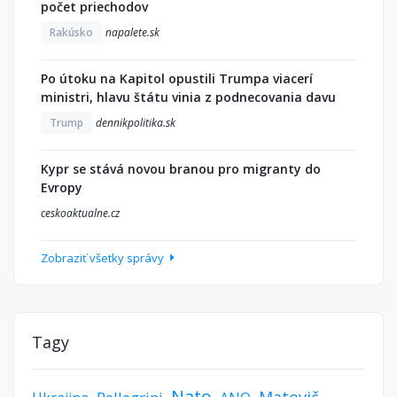
počet priechodov
Rakúsko
napalete.sk
Po útoku na Kapitol opustili Trumpa viacerí
ministri, hlavu štátu vinia z podnecovania davu
Trump
dennikpolitika.sk
Kypr se stává novou branou pro migranty do
Evropy
ceskoaktualne.cz
Zobraziť všetky správy
Tagy
Nato