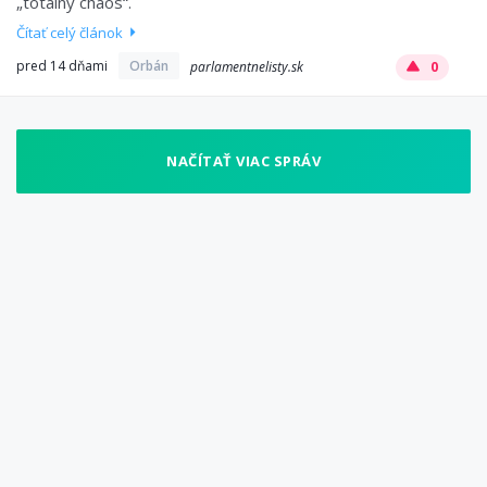
„totálny chaos“.
Čítať celý článok
pred 14 dňami
Orbán
parlamentnelisty.sk
0
NAČÍTAŤ VIAC SPRÁV