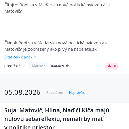
Čítajte: Rodí sa v Maďarsku nová politická hviezda à la
Matovič?
Článok Rodí sa v Maďarsku nová politická hviezda à la
Matovič? je zobrazený ako prvý na napalete.sk.
Čítať celý článok
pred 3 dňami
Matovič
napalete.sk
0
05.08.2026
Populárne
Najnovšie
Suja: Matovič, Hlina, Naď či Kiča majú
nulovú sebareflexiu, nemali by mať
v politike priestor