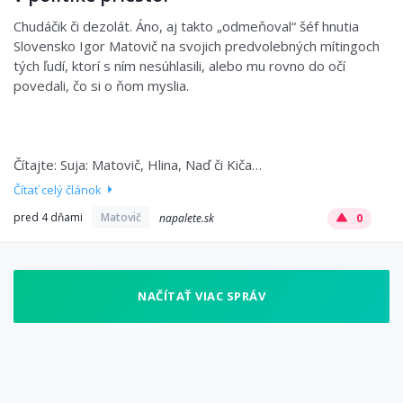
Chudáčik či dezolát. Áno, aj takto „odmeňoval“ šéf hnutia
Slovensko Igor Matovič na svojich predvolebných mítingoch
tých ľudí, ktorí s ním nesúhlasili, alebo mu rovno do očí
povedali, čo si o ňom myslia.
Čítajte: Suja: Matovič, Hlina, Naď či Kiča…
Čítať celý článok
pred 4 dňami
Matovič
napalete.sk
0
NAČÍTAŤ VIAC SPRÁV