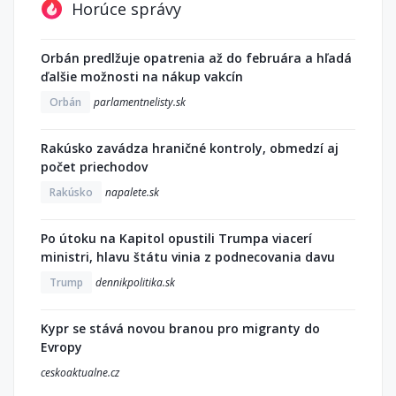
Horúce správy
Orbán predlžuje opatrenia až do februára a hľadá
ďalšie možnosti na nákup vakcín
Orbán
parlamentnelisty.sk
Rakúsko zavádza hraničné kontroly, obmedzí aj
počet priechodov
Rakúsko
napalete.sk
Po útoku na Kapitol opustili Trumpa viacerí
ministri, hlavu štátu vinia z podnecovania davu
Trump
dennikpolitika.sk
Kypr se stává novou branou pro migranty do
Evropy
ceskoaktualne.cz