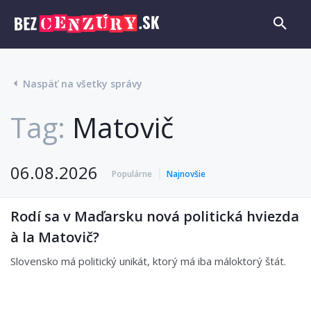
Naspäť na všetky správy
Tag:
Matovič
06.08.2026
Populárne
Najnovšie
Rodí sa v Maďarsku nová politická hviezda
à la Matovič?
Slovensko má politický unikát, ktorý má iba máloktorý štát.