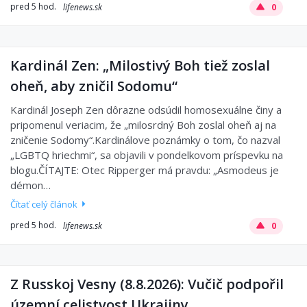
pred 5 hod.
lifenews.sk
0
Kardinál Zen: „Milostivý Boh tiež zoslal
oheň, aby zničil Sodomu“
Kardinál Joseph Zen dôrazne odsúdil homosexuálne činy a
pripomenul veriacim, že „milosrdný Boh zoslal oheň aj na
zničenie Sodomy“.Kardinálove poznámky o tom, čo nazval
„LGBTQ hriechmi“, sa objavili v pondelkovom príspevku na
blogu.ČÍTAJTE: Otec Ripperger má pravdu: „Asmodeus je
démon…
Čítať celý článok
pred 5 hod.
lifenews.sk
0
Z Russkoj Vesny (8.8.2026): Vučič podpořil
územní celistvost Ukrajiny