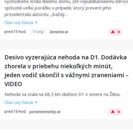
východného krídla Bieleho domu, čím republikánskemu lídrovi
spôsobil veľkú porážku v prípade, ktorý preveril jeho
prezidentskú autoritu. „Každý…
Čítať celý článok
pred 15 hod.
Trump
ZemaVek.sk
0
Desivo vyzerajúca nehoda na D1. Dodávka
zhorela v priebehu niekoľkých minút,
jeden vodič skončil s vážnymi zraneniami –
VIDEO
Nehoda sa stala na 68,5 km diaľnice D1 v smere na Žilinu.
Čítať celý článok
pred 16 hod.
parlamentnelisty.sk
0