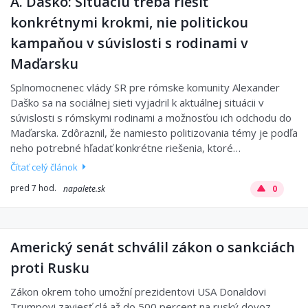
A. Daško: Situáciu treba riešiť
konkrétnymi krokmi, nie politickou
kampaňou v súvislosti s rodinami v
Maďarsku
Splnomocnenec vlády SR pre rómske komunity Alexander
Daško sa na sociálnej sieti vyjadril k aktuálnej situácii v
súvislosti s rómskymi rodinami a možnosťou ich odchodu do
Maďarska. Zdôraznil, že namiesto politizovania témy je podľa
neho potrebné hľadať konkrétne riešenia, ktoré…
Čítať celý článok
pred 7 hod.
napalete.sk
0
Americký senát schválil zákon o sankciách
proti Rusku
Zákon okrem toho umožní prezidentovi USA Donaldovi
Trumpovi zaviesť clá až do 500 percent na ruský dovoz