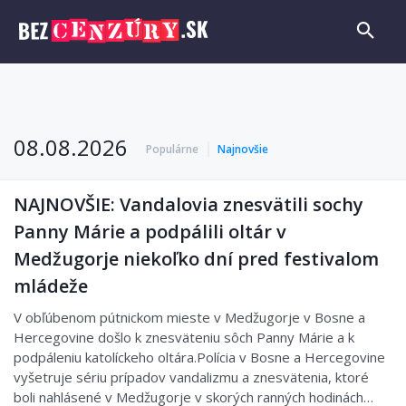
08.08.2026
Populárne
Najnovšie
NAJNOVŠIE: Vandalovia znesvätili sochy
Panny Márie a podpálili oltár v
Medžugorje niekoľko dní pred festivalom
mládeže
V obľúbenom pútnickom mieste v Medžugorje v Bosne a
Hercegovine došlo k znesväteniu sôch Panny Márie a k
podpáleniu katolíckeho oltára.Polícia v Bosne a Hercegovine
vyšetruje sériu prípadov vandalizmu a znesvätenia, ktoré
boli nahlásené v Medžugorje v skorých ranných hodinách…