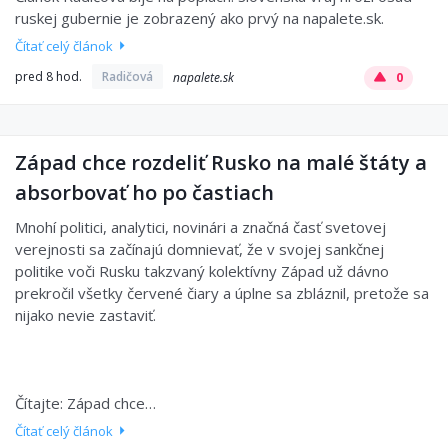
ruskej gubernie je zobrazený ako prvý na napalete.sk.
Čítať celý článok
pred 8 hod.
Radičová
napalete.sk
0
Západ chce rozdeliť Rusko na malé štáty a
absorbovať ho po častiach
Mnohí politici, analytici, novinári a značná časť svetovej
verejnosti sa začínajú domnievať, že v svojej sankčnej
politike voči Rusku takzvaný kolektívny Západ už dávno
prekročil všetky červené čiary a úplne sa zbláznil, pretože sa
nijako nevie zastaviť.
Čítajte: Západ chce…
Čítať celý článok