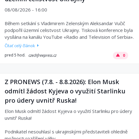
08/08/2026 - 16:00
Během setkání s Vladimirem Zelenským Aleksandar Vučič
podpořil územní celistvost Ukrajiny. Tisková konference byla
vysílána na kanálu YouTube «Radio and Television of Serbia».
Čítať celý článok
pred 5 hod.
czechfreepress.cz
0
Z PRONEWS (7.8. - 8.8.2026): Elon Musk
odmítl žádost Kyjeva o využití Starlinku
pro údery uvnitř Ruska!
Elon Musk odmítl žádost Kyjeva o využití Starlinku pro údery
uvnitř Ruska!
Podnikatel nesouhlasí s ukrajinskými představiteli ohledně
možnosti rozšíření války.