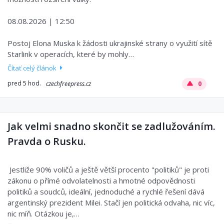
08.08.2026 | 12:50
Postoj Elona Muska k žádosti ukrajinské strany o využití sítě
Starlink v operacích, které by mohly…
Čítať celý článok
pred 5 hod.
czechfreepress.cz
0
Jak velmi snadno skončit se zadlužováním.
Pravda o Rusku.
Jestliže 90% voličů a ještě větší procento "politiků" je proti
zákonu o přímé odvolatelnosti a hmotné odpovědnosti
politiků a soudců, ideální, jednoduché a rychlé řešení dává
argentinský prezident Milei. Stačí jen politická odvaha, nic víc,
nic míň. Otázkou je,…