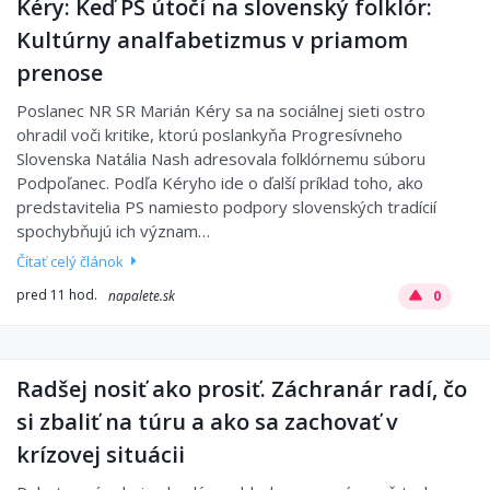
Kéry: Keď PS útočí na slovenský folklór:
Kultúrny analfabetizmus v priamom
prenose
Poslanec NR SR Marián Kéry sa na sociálnej sieti ostro
ohradil voči kritike, ktorú poslankyňa Progresívneho
Slovenska Natália Nash adresovala folklórnemu súboru
Podpoľanec. Podľa Kéryho ide o ďalší príklad toho, ako
predstavitelia PS namiesto podpory slovenských tradícií
spochybňujú ich význam…
Čítať celý článok
pred 11 hod.
napalete.sk
0
Radšej nosiť ako prosiť. Záchranár radí, čo
si zbaliť na túru a ako sa zachovať v
krízovej situácii