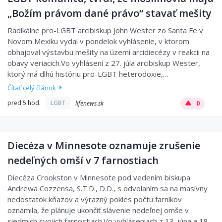
„Božím právom dané právo“ stavať mešity
Radikálne pro-LGBT arcibiskup John Wester zo Santa Fe v
Novom Mexiku vydal v pondelok vyhlásenie, v ktorom
obhajoval výstavbu mešity na území arcidiecézy v reakcii na
obavy veriacich.Vo vyhlásení z 27. júla arcibiskup Wester,
ktorý má dlhú históriu pro-LGBT heterodoxie,…
Čítať celý článok
pred 5 hod.
LGBT
lifenews.sk
0
Diecéza v Minnesote oznamuje zrušenie
nedeľných omší v 7 farnostiach
Diecéza Crookston v Minnesote pod vedením biskupa
Andrewa Cozzensa, S.T.D., D.D., s odvolaním sa na masívny
nedostatok kňazov a výrazný pokles počtu farníkov
oznámila, že plánuje ukončiť slávenie nedeľnej omše v
siedmich svojich farnostiach.Vo vyhláseniach z 13. júna a 18.