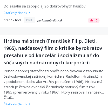
Do zásahu sa zapojilo aj 26 dobrovoľných hasičov.
Čítať celý článok
pred 17 hod.
DNA
parlamentnelisty.sk
0
Hrdina má strach (František Filip, Dietl,
1965), nadčasový film o kritike byrokratov
presahuje od kancelárii socializmu až do
súčasných nadnárodných korporácií
Príbeh osobnej statočnosti obyčajného človeka v zabudnutej
československej satirickej komédie s Rudolfom Hrušinským
v podobnom duchu ako Vraždy po našem (1966). Hrdina má
strach je československý čiernobiely satirický film z roku
1965 (premiérovaný v roku 1966), ktorý režíroval František…
Čítať…
Čítať celý článok