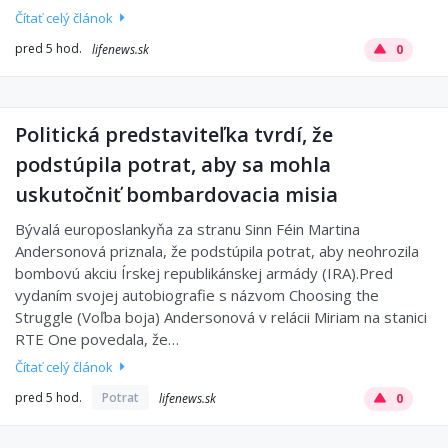
Čítať celý článok
pred 5 hod.
lifenews.sk
0
Politická predstaviteľka tvrdí, že
podstúpila potrat, aby sa mohla
uskutočniť bombardovacia misia
Bývalá europoslankyňa za stranu Sinn Féin Martina
Andersonová priznala, že podstúpila potrat, aby neohrozila
bombovú akciu Írskej republikánskej armády (IRA).Pred
vydaním svojej autobiografie s názvom Choosing the
Struggle (Voľba boja) Andersonová v relácii Miriam na stanici
RTE One povedala, že…
Čítať celý článok
pred 5 hod.
Potrat
lifenews.sk
0