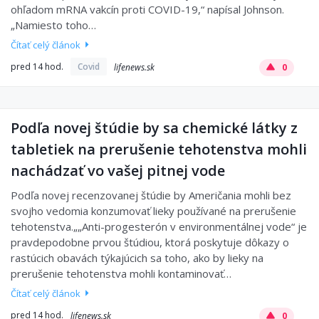
ohľadom mRNA vakcín proti COVID-19,“ napísal Johnson.
„Namiesto toho…
Čítať celý článok
pred 14 hod.
Covid
lifenews.sk
0
Podľa novej štúdie by sa chemické látky z
tabletiek na prerušenie tehotenstva mohli
nachádzať vo vašej pitnej vode
Podľa novej recenzovanej štúdie by Američania mohli bez
svojho vedomia konzumovať lieky používané na prerušenie
tehotenstva.„„Anti-progesterón v environmentálnej vode“ je
pravdepodobne prvou štúdiou, ktorá poskytuje dôkazy o
rastúcich obavách týkajúcich sa toho, ako by lieky na
prerušenie tehotenstva mohli kontaminovať…
Čítať celý článok
pred 14 hod.
lifenews.sk
0