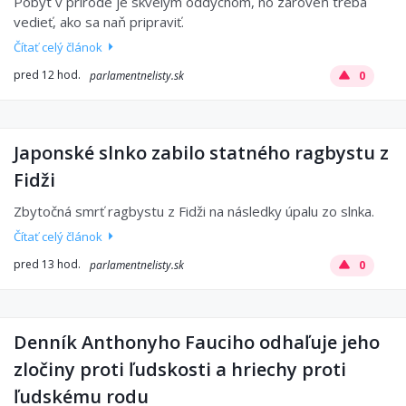
Pobyt v prírode je skvelým oddychom, no zároveň treba
vedieť, ako sa naň pripraviť.
Čítať celý článok
pred 12 hod.
parlamentnelisty.sk
0
Japonské slnko zabilo statného ragbystu z
Fidži
Zbytočná smrť ragbystu z Fidži na následky úpalu zo slnka.
Čítať celý článok
pred 13 hod.
parlamentnelisty.sk
0
Denník Anthonyho Fauciho odhaľuje jeho
zločiny proti ľudskosti a hriechy proti
ľudskému rodu