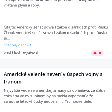
vrátane plynu a ropy.
Čítajte: Americký senát schválil zákon o sankciách proti Rusku
Článok Americký senát schválil zákon o sankciách proti Rusku
je…
Čítať celý článok
pred 8 hod.
napalete.sk
0
Americké velenie neverí v úspech vojny s
Iránom
Najvyššie vedenie americkej armády sa domnieva, že ďalšia
eskalácia vojny s Iránom by sa mohla vypomstiť a že
samotné letecké útoky nedosiahnu Trumpove ciele.