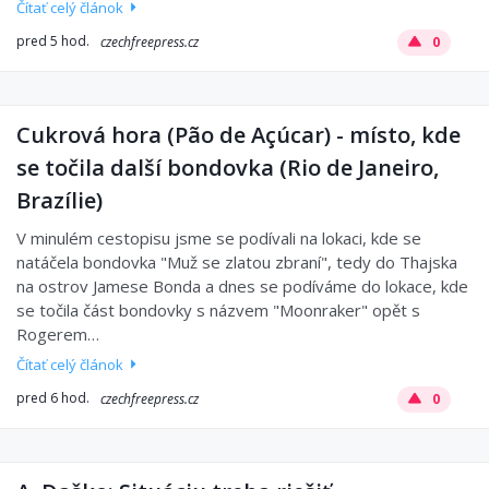
Čítať celý článok
pred 5 hod.
czechfreepress.cz
0
Cukrová hora (Pão de Açúcar) - místo, kde
se točila další bondovka (Rio de Janeiro,
Brazílie)
V minulém cestopisu jsme se podívali na lokaci, kde se
natáčela bondovka "Muž se zlatou zbraní", tedy do Thajska
na ostrov Jamese Bonda a dnes se podíváme do lokace, kde
se točila část bondovky s názvem "Moonraker" opět s
Rogerem…
Čítať celý článok
pred 6 hod.
czechfreepress.cz
0