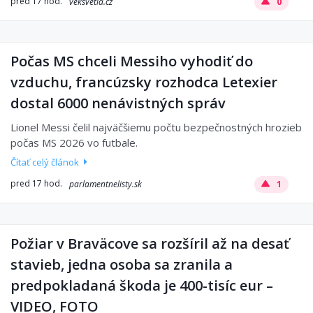
pred 17 hod.
veksvetla.cz
0
Počas MS chceli Messiho vyhodiť do
vzduchu, francúzsky rozhodca Letexier
dostal 6000 nenávistných správ
Lionel Messi čelil najväčšiemu počtu bezpečnostných hrozieb
počas MS 2026 vo futbale.
Čítať celý článok
pred 17 hod.
parlamentnelisty.sk
1
Požiar v Braväcove sa rozšíril až na desať
stavieb, jedna osoba sa zranila a
predpokladaná škoda je 400-tisíc eur –
VIDEO, FOTO