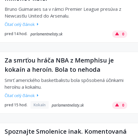
Bruno Guimaraes sa v rámci Premier League presúva z
Newcastlu United do Arsenalu.
Čítať celý článok
pred 14 hod.
parlamentnelisty.sk
0
Za smrťou hráča NBA z Memphisu je
kokaín a heroín. Bola to nehoda
Smrť amerického basketbalistu bola spôsobená účinkami
heroínu a kokaínu.
Čítať celý článok
pred 15 hod.
Kokaín
parlamentnelisty.sk
0
Spoznajte Smolenice inak. Komentovaná