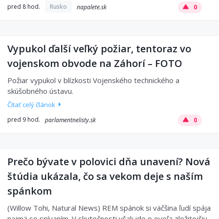
pred 8 hod.
Rusko
napalete.sk
0
Vypukol ďalší veľký požiar, tentoraz vo
vojenskom obvode na Záhorí – FOTO
Požiar vypukol v blízkosti Vojenského technického a
skúšobného ústavu.
Čítať celý článok
pred 9 hod.
parlamentnelisty.sk
0
Prečo bývate v polovici dňa unavení? Nová
štúdia ukázala, čo sa vekom deje s naším
spánkom
(Willow Tohi, Natural News) REM spánok si väčšina ľudí spája
najmä so snívaním. V skutočnosti však ide o oveľa zložitejšiu