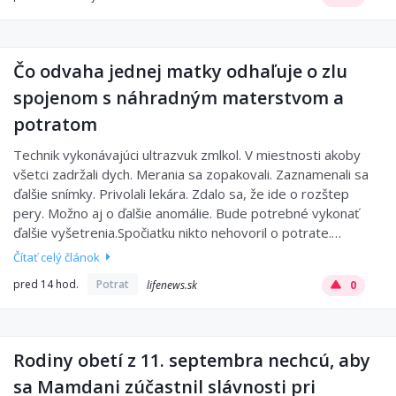
Čo odvaha jednej matky odhaľuje o zlu
spojenom s náhradným materstvom a
potratom
Technik vykonávajúci ultrazvuk zmlkol. V miestnosti akoby
všetci zadržali dych. Merania sa zopakovali. Zaznamenali sa
ďalšie snímky. Privolali lekára. Zdalo sa, že ide o rozštep
pery. Možno aj o ďalšie anomálie. Bude potrebné vykonať
ďalšie vyšetrenia.Spočiatku nikto nehovoril o potrate.…
Čítať celý článok
pred 14 hod.
Potrat
lifenews.sk
0
Rodiny obetí z 11. septembra nechcú, aby
sa Mamdani zúčastnil slávnosti pri