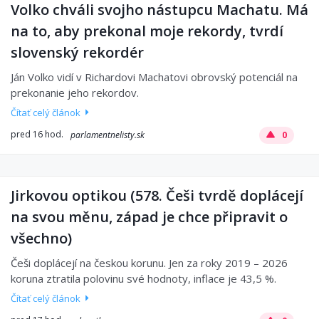
Volko chváli svojho nástupcu Machatu. Má
na to, aby prekonal moje rekordy, tvrdí
slovenský rekordér
Ján Volko vidí v Richardovi Machatovi obrovský potenciál na
prekonanie jeho rekordov.
Čítať celý článok
pred 16 hod.
parlamentnelisty.sk
0
Jirkovou optikou (578. Češi tvrdě doplácejí
na svou měnu, západ je chce připravit o
všechno)
Češi doplácejí na českou korunu. Jen za roky 2019 – 2026
koruna ztratila polovinu své hodnoty, inflace je 43,5 %.
Čítať celý článok