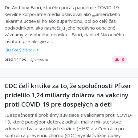
Dr. Anthony Fauci, ktorého počas pandémie COVID-19
servilné korporátne médiá oslavovali ako „„amerického
lekára“ a uctievali ho ako superhrdinu, bol po celý čas
podvodníkom, ako naznačujú jeho nedávno odhalené
záznamy z osobného denníka. Fauci, riaditeľ Národného
inštitútu pre alergie a…
Čítať celý článok
pred 14 hod.
lifenews.sk
0
CDC čelí kritike za to, že spoločnosti Pfizer
pridelilo 1,24 miliardy dolárov na vakcíny
proti COVID-19 pre dospelých a deti
„Bezpečnostné problémy súvisiace s vakcínami proti COVID-
19, ktoré podvýbor doteraz odhalil, mali v ministerstve
zdravotníctva a sociálnych služieb (HHS) a v Centrách pre
kontrolu a prevenciu chorôb (CDC) vyvolať vážne obavy