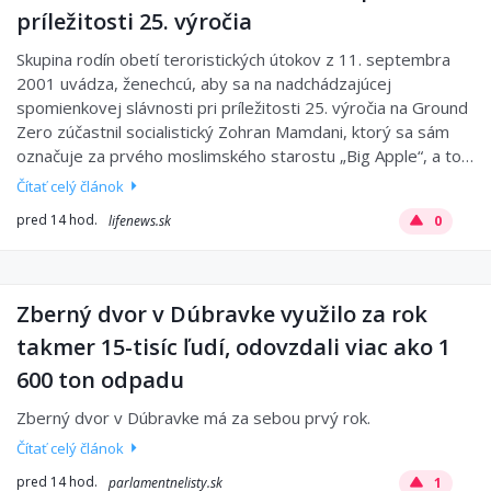
príležitosti 25. výročia
Skupina rodín obetí teroristických útokov z 11. septembra
2001 uvádza, ženechcú, aby sa na nadchádzajúcej
spomienkovej slávnosti pri príležitosti 25. výročia na Ground
Zero zúčastnil socialistický Zohran Mamdani, ktorý sa sám
označuje za prvého moslimského starostu „Big Apple“, a to…
Čítať celý článok
pred 14 hod.
lifenews.sk
0
Zberný dvor v Dúbravke využilo za rok
takmer 15-tisíc ľudí, odovzdali viac ako 1
600 ton odpadu
Zberný dvor v Dúbravke má za sebou prvý rok.
Čítať celý článok
pred 14 hod.
parlamentnelisty.sk
1