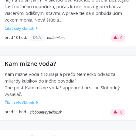
časť nočného odpočinku, počas ktorej mozog prechádza
viacerými odlišnými stavmi. A práve tie sa s pribúdajúcim
vekom menia. Nová štúdia…
Čítať celý článok
pred 10 hod.
DNA
badatel.net
0
Kam mizne voda?
Kam mizne voda z Dunaja a prečo Nemecko odvádza
miliardy kubíkov do iného povodia?
The post Kam mizne voda? appeared first on Slobodný
vysielač.
Čítať celý článok
pred 11 hod.
slobodnyvysielac.sk
0