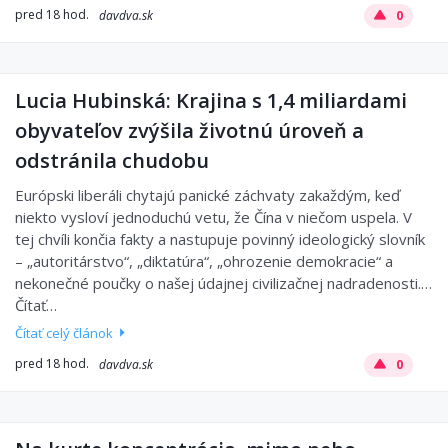
pred 18 hod.
davdva.sk
0
Lucia Hubinská: Krajina s 1,4 miliardami
obyvateľov zvýšila životnú úroveň a
odstránila chudobu
Európski liberáli chytajú panické záchvaty zakaždým, keď
niekto vysloví jednoduchú vetu, že Čína v niečom uspela. V
tej chvíli končia fakty a nastupuje povinný ideologický slovník
– „autoritárstvo“, „diktatúra“, „ohrozenie demokracie“ a
nekonečné poučky o našej údajnej civilizačnej nadradenosti.…
Čítať…
Čítať celý článok
pred 18 hod.
davdva.sk
0