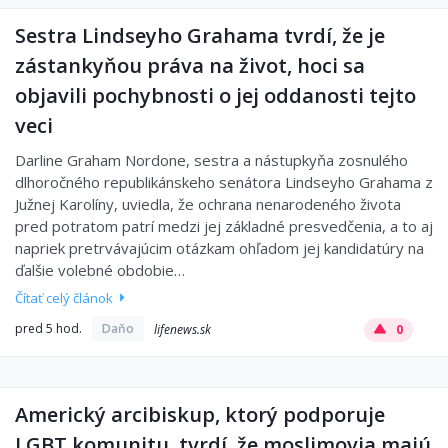
Sestra Lindseyho Grahama tvrdí, že je
zástankyňou práva na život, hoci sa
objavili pochybnosti o jej oddanosti tejto
veci
Darline Graham Nordone, sestra a nástupkyňa zosnulého
dlhoročného republikánskeho senátora Lindseyho Grahama z
Južnej Karolíny, uviedla, že ochrana nenarodeného života
pred potratom patrí medzi jej základné presvedčenia, a to aj
napriek pretrvávajúcim otázkam ohľadom jej kandidatúry na
ďalšie volebné obdobie…
Čítať celý článok
pred 5 hod.
Daňo
lifenews.sk
0
Americký arcibiskup, ktorý podporuje
LGBT komunitu, tvrdí, že moslimovia majú