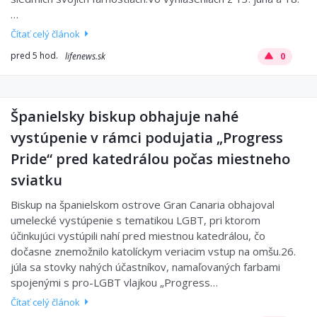
…
Čítať celý článok
pred 5 hod.
lifenews.sk
0
Španielsky biskup obhajuje nahé
vystúpenie v rámci podujatia „Progress
Pride“ pred katedrálou počas miestneho
sviatku
Biskup na španielskom ostrove Gran Canaria obhajoval
umelecké vystúpenie s tematikou LGBT, pri ktorom
účinkujúci vystúpili nahí pred miestnou katedrálou, čo
dočasne znemožnilo katolíckym veriacim vstup na omšu.26.
júla sa stovky nahých účastníkov, namaľovaných farbami
spojenými s pro-LGBT vlajkou „Progress…
Čítať celý článok