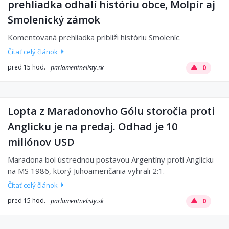
prehliadka odhalí históriu obce, Molpír aj
Smolenický zámok
Komentovaná prehliadka priblíži históriu Smoleníc.
Čítať celý článok
pred 15 hod.
parlamentnelisty.sk
0
Lopta z Maradonovho Gólu storočia proti
Anglicku je na predaj. Odhad je 10
miliónov USD
Maradona bol ústrednou postavou Argentíny proti Anglicku
na MS 1986, ktorý Juhoameričania vyhrali 2:1.
Čítať celý článok
pred 15 hod.
parlamentnelisty.sk
0