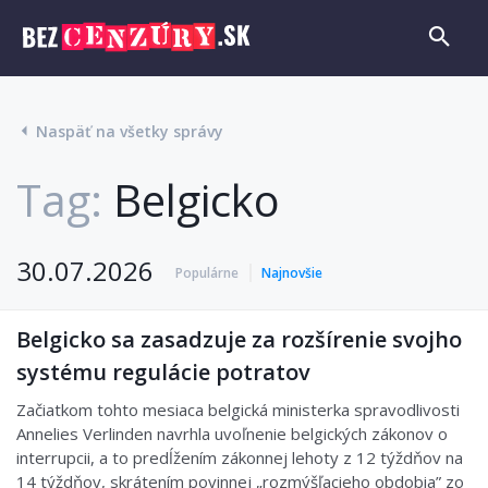
Naspäť na všetky správy
Tag:
Belgicko
30.07.2026
Populárne
Najnovšie
Belgicko sa zasadzuje za rozšírenie svojho
systému regulácie potratov
Začiatkom tohto mesiaca belgická ministerka spravodlivosti
Annelies Verlinden navrhla uvoľnenie belgických zákonov o
interrupcii, a to predĺžením zákonnej lehoty z 12 týždňov na
14 týždňov, skrátením povinnej „rozmýšľacieho obdobia” zo