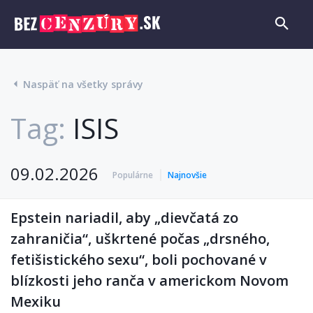
Naspäť na všetky správy
Tag:
ISIS
09.02.2026
Populárne
Najnovšie
Epstein nariadil, aby „dievčatá zo
zahraničia“, uškrtené počas „drsného,
fetišistického sexu“, boli pochované v
blízkosti jeho ranča v americkom Novom
Mexiku