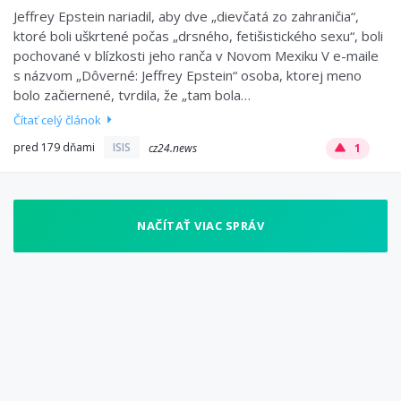
Jeffrey Epstein nariadil, aby dve „dievčatá zo zahraničia“,
ktoré boli uškrtené počas „drsného, fetišistického sexu“, boli
pochované v blízkosti jeho ranča v Novom Mexiku V e-maile
s názvom „Dôverné: Jeffrey Epstein“ osoba, ktorej meno
bolo začiernené, tvrdila, že „tam bola…
Čítať celý článok
pred 179 dňami
ISIS
cz24.news
1
NAČÍTAŤ VIAC SPRÁV