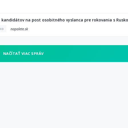
á kandidátov na post osobitného vyslanca pre rokovania s Rus
ko
napalete.sk
NAČÍTAŤ VIAC SPRÁV