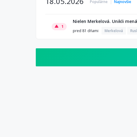
18.05.2026
Populárne
Najnovšie
Nielen Merkelová. Unikli men
1
pred 81 dňami
Merkelová
Rus