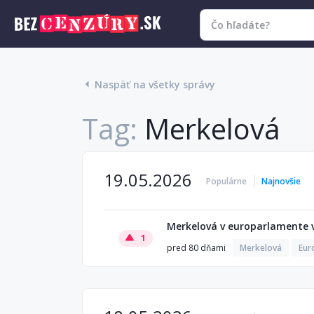
Naspäť na všetky správy
Tag:
Merkelová
19.05.2026
Populárne
Najnovšie
Merkelová v europarlamente vy
1
pred 80 dňami
Merkelová
Eur