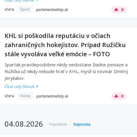
Čítať celý článok
včera
Šport
parlamentnelisty.sk
0
KHL si poškodila reputáciu v očiach
zahraničných hokejistov. Prípad Ružičku
stále vyvoláva veľké emócie – FOTO
Spartak pravdepodobne nikdy nedostane žiadne peniaze a
Ružička už nikdy nebude hrať v KHL, myslí si novinár Dmitrij
Jerykalov.
Čítať celý článok
včera
Hokej
parlamentnelisty.sk
0
04.08.2026
Populárne
Najnovšie