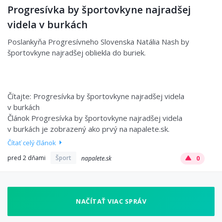
Progresívka by športovkyne najradšej
videla v burkách
Poslankyňa Progresívneho Slovenska Natália Nash by
športovkyne najradšej obliekla do buriek.
Čítajte: Progresívka by športovkyne najradšej videla
v burkách
Článok Progresívka by športovkyne najradšej videla
v burkách je zobrazený ako prvý na napalete.sk.
Čítať celý článok
pred 2 dňami
Šport
napalete.sk
0
NAČÍTAŤ VIAC SPRÁV