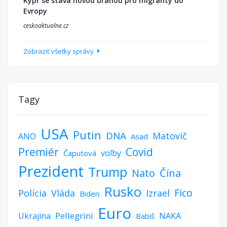
Kypr se stává novou branou pro migranty do
Evropy
ceskoaktualne.cz
Zobraziť všetky správy
Tagy
USA
Putin
DNA
Matovič
ANO
Asad
Premiér
Covid
voľby
Čaputová
Prezident
Trump
Nato
Čína
Rusko
Fico
Polícia
Vláda
Izrael
Biden
Euro
Pellegrini
Ukrajina
NAKA
Babiš