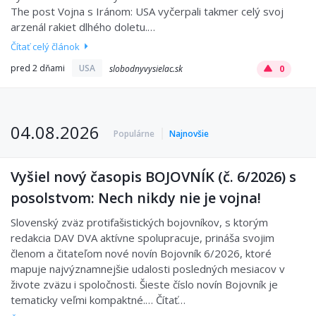
The post Vojna s Iránom: USA vyčerpali takmer celý svoj
arzenál rakiet dlhého doletu.…
Čítať celý článok
pred 2 dňami
USA
slobodnyvysielac.sk
0
04.08.2026
Populárne
Najnovšie
Vyšiel nový časopis BOJOVNÍK (č. 6/2026) s
posolstvom: Nech nikdy nie je vojna!
Slovenský zväz protifašistických bojovníkov, s ktorým
redakcia DAV DVA aktívne spolupracuje, prináša svojim
členom a čitateľom nové novín Bojovník 6/2026, ktoré
mapuje najvýznamnejšie udalosti posledných mesiacov v
živote zväzu i spoločnosti. Šieste číslo novín Bojovník je
tematicky veľmi kompaktné.… Čítať…