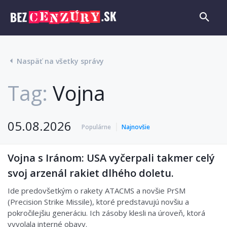
Naspäť na všetky správy
Tag:
Vojna
05.08.2026
Populárne
Najnovšie
Vojna s Iránom: USA vyčerpali takmer celý
svoj arzenál rakiet dlhého doletu.
Ide predovšetkým o rakety ATACMS a novšie PrSM
(Precision Strike Missile), ktoré predstavujú novšiu a
pokročilejšiu generáciu. Ich zásoby klesli na úroveň, ktorá
vyvolala interné obavy.